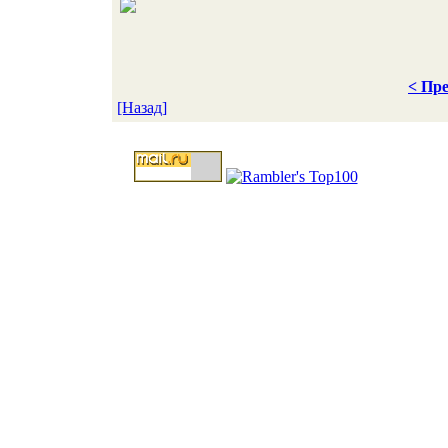
< Пре
[Назад]