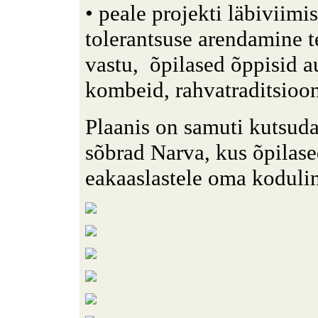
• peale projekti läbiviimi
tolerantsuse arendamine te
vastu, õpilased õppisid a
kombeid, rahvatraditsioo
Plaanis on samuti kutsud
sõbrad Narva, kus õpilase
eakaaslastele oma kodulin