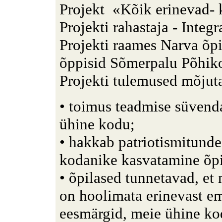
Projekt «Kõik erinevad- 
Projekti rahastaja - Integr
Projekti raames Narva õp
õppisid Sõmerpalu Põhikoo
Projekti tulemused mõjuta
• toimus teadmise süvenda
ühine kodu;
• hakkab patriotismitunde 
kodanike kasvatamine õpil
• õpilased tunnetavad, et 
on hoolimata erinevast em
eesmärgid, meie ühine ko