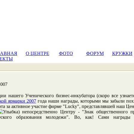
ЛАВНАЯ
О ЦЕНТРЕ
ФОТО
ФОРУМ
КРУЖКИ
ЕКТЫ
2007
ции нашего Ученического бизнес-инкубатора (скоро все узнае
кой ярмарки 2007
года наши награды, которыми мы забыли похв
ота за активное участие фирме "Lucky", представлявшей наш Цент
) непосредственно Центру - "Знак общественного п
еского образования молодежи". Во, как! Сами награды